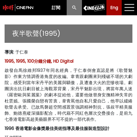
訂閱
Eng
Eng
中文
最新消息
夜半歌聲(1995)
節目
導演
:
于仁泰
放映時間表
1995, 1995, 100分鐘分鐘, HD Digital
購票須知
啟發自馬徐維邦1937年同名經典，于仁泰倒會直認是將《歌聲魅
影》作東方情調香港角度的改編。韋青跟劇團來到殘破不堪的大劇
優惠計劃
院，感受到當年宋丹平的美麗與驕傲，及遭逢大火的悲慘收場。劇
團演出抗日劇目被上海觀眾背棄，宋丹平魅影出現，將當年萬人迷
《羅密歐與茱麗葉》的劇本掟給他，還要他做替身安撫精神失常的
前期節目
杜雲嫣。張國榮自戀有苦衷，韋青罵他自私只愛自己，他早以繾綣
歌聲去承受。已故馬磐超空間感置景強調精神對抗，張叔平精美服
飾、鮑德熹縱深攝影配合，時代藉不同紅色層次交疊接合，是前九
七香港電影高超美藝眼界不可不提的一部代表作。
1996 香港電影金像獎最佳美術指導及最佳服裝造型設計