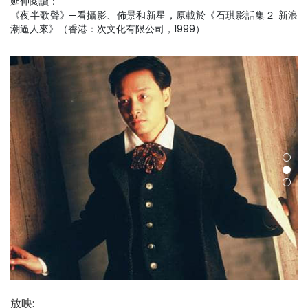
延伸閱讀：
《夜半歌聲》─看攝影、佈景和新星
，原載於《石琪影話集２ 新浪
潮逼人來》（香港：次文化有限公司，1999）
放映
: