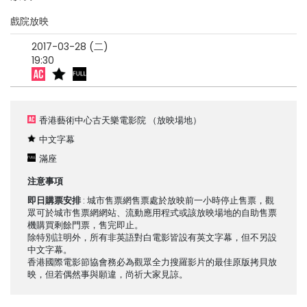
戲院放映
2017-03-28 (二)
19:30
香港藝術中心古天樂電影院
（放映場地）
中文字幕
滿座
注意事項
即日購票安排
: 城市售票網售票處於放映前一小時停止售票，觀
眾可於城市售票網網站、流動應用程式或該放映場地的自助售票
機購買剩餘門票，售完即止。
除特別註明外，所有非英語對白電影皆設有英文字幕，但不另設
中文字幕。
香港國際電影節協會務必為觀眾全力搜羅影片的最佳原版拷貝放
映，但若偶然事與願違，尚祈大家見諒。