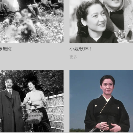
春無悔
小姐乾杯！
更多