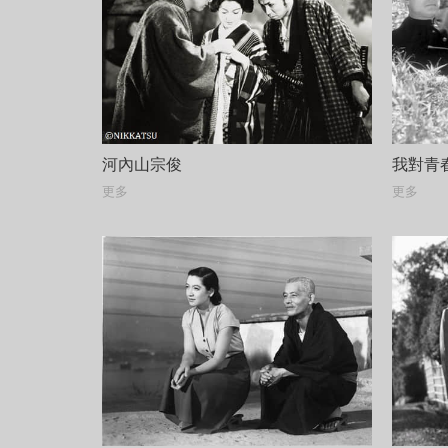
河內山宗俊
我對青
更多
更多