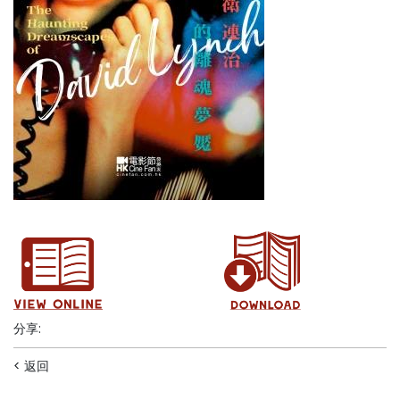
分享
:
< 返回