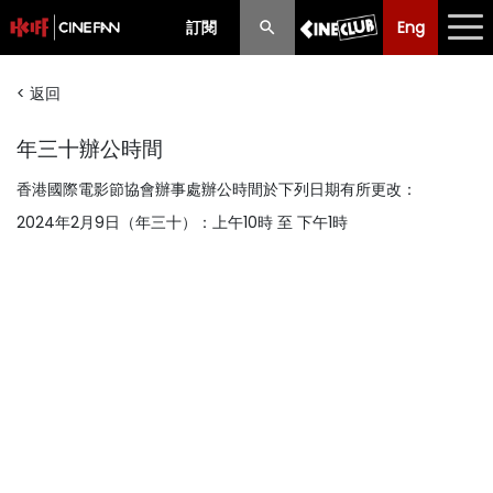
訂閱
Eng
Eng
中文
< 返回
最新消息
年三十辦公時間
節目
香港國際電影節協會辦事處辦公時間於下列日期有所更改：
放映時間表
2024年2月9日（年三十）：上午10時 至 下午1時
購票須知
優惠計劃
前期節目