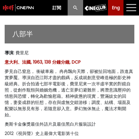
訂閱
Eng
Eng
中文
最新消息
八部半
節目
導演
:
費里尼
放映時間表
意大利、法國, 1963, 138 分鐘分鐘, DCP
購票須知
夢見自己窒息， 衝破車廂， 冉冉飄向天際，卻被扯回地面，跌進真
實夢魘。導演自恐江郎才盡的戲碼，反成就創意登峰造極的影史神
優惠計劃
級經典。折合拍過七部半電影後，費里尼來一次半虛半實的對鏡自
照，從創作瓶頸與婚姻危機，逃亡至夢幻避難所，將潛意識壓抑的
情慾與恐懼，轉化為歡愉慰藉。精神疲憊的現實，豐滿妓女的回
前期節目
憶，妻妾成群的狂想，存在與虛無交錯游移；調度、結構、場面及
配樂以無形見有形，若隨意卻入意。夢幻無休無止，魔法才剛開
始。
奧斯卡金像獎最佳外語片及最佳黑白片服裝設計
2012《視與聲》史上最偉大電影第十位