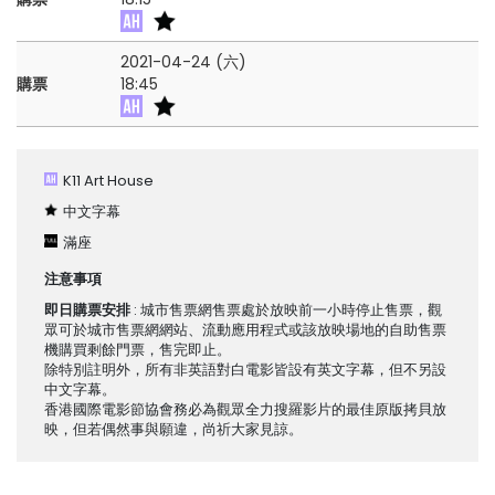
2021-04-24 (六)
購票
18:45
K11 Art House
中文字幕
滿座
注意事項
即日購票安排
: 城市售票網售票處於放映前一小時停止售票，觀
眾可於城市售票網網站、流動應用程式或該放映場地的自助售票
機購買剩餘門票，售完即止。
除特別註明外，所有非英語對白電影皆設有英文字幕，但不另設
中文字幕。
香港國際電影節協會務必為觀眾全力搜羅影片的最佳原版拷貝放
映，但若偶然事與願違，尚祈大家見諒。