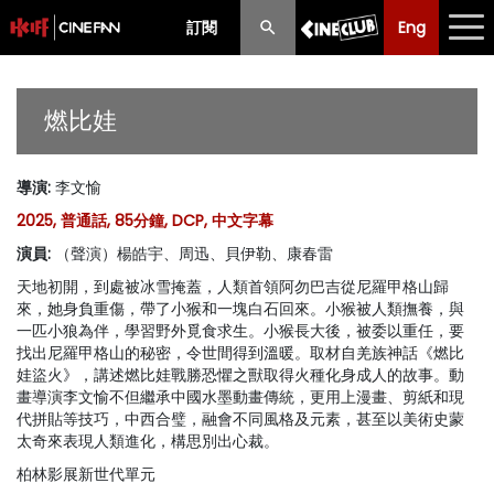
訂閱
Eng
Eng
中文
最新消息
燃比娃
節目
導演
:
李文愉
放映時間表
2025, 普通話, 85分鐘, DCP, 中文字幕
購票須知
演員
:
（聲演）楊皓宇、周迅、貝伊勒、康春雷
天地初開，到處被冰雪掩蓋，人類首領阿勿巴吉從尼羅甲格山歸
優惠計劃
來，她身負重傷，帶了小猴和一塊白石回來。小猴被人類撫養，與
一匹小狼為伴，學習野外覓食求生。小猴長大後，被委以重任，要
前期節目
找出尼羅甲格山的秘密，令世間得到溫暖。取材自羌族神話《燃比
娃盜火》，講述燃比娃戰勝恐懼之獸取得火種化身成人的故事。動
畫導演李文愉不但繼承中國水墨動畫傳統，更用上漫畫、剪紙和現
代拼貼等技巧，中西合璧，融會不同風格及元素，甚至以美術史蒙
太奇來表現人類進化，構思別出心裁。
柏林影展新世代單元