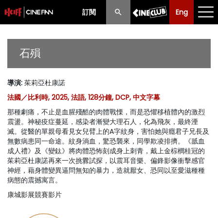
訂閱
Eng
Eng
中文
最新消息
石殞
節目
導演
:
茱莉亞杜康諾
放映時間表
法國／比利時, 2025, 法語, 128分鐘, DCP, 中文字幕
購票須知
那種劇痛，不止是血腥殘酷的肉體戰慄，而是恐懼移植體內的激烈
震盪。神秘疫症蔓延，感染者漸變大理石人，化為飛灰，最終湮
優惠計劃
滅。從醫的單親母看見女兒臂上的A字紋身，害怕她與癮君子兄長及
無數病患同一命途。紋身淌血，驚恐襲來，同學欺凌排擠。《舐血
成人禮》及《變鈦》將肉體恐怖刻成身上刺青，戴上金棕櫚桂冠的
前期節目
茱莉亞杜康諾再來一次挑釁試探，以震耳音樂、偏鋒影像衝擊感官
神經，藉身體變異逼問無知的暴力，造就厭女、恐同以至愛滋種種
病態的震撼寓言。
康城影展競賽影片