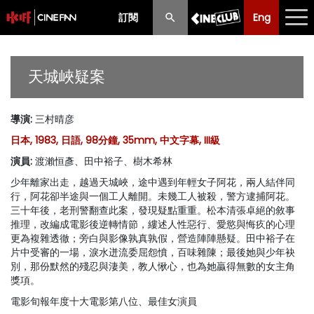
訂閱
Eng
Eng
中文
最新消息
天城峽疑案
節目
導演
:
三村晴彦
放映時間表
日本, 1983, 日語, 98分鐘, 35mm, 中文字幕, III級
購票須知
演員
:
渡瀨恒彥、田中裕子、樹木希林
少年離家出走，越過天城峽，途中遇到年輕女子阿花，兩人結伴同
優惠計劃
行，阿花卻半途與一個工人離開。未幾工人被殺，警方逮捕阿花。
三十年後，老刑警翻查此案，發現疑點重重。松本清張卓絕的敘事
前期節目
推理，改編成電影後逆轉情節，縷述人性惡行、愛慾與悔疚的心理
更為複雜透徹；旁白與影像孰真孰假，營造陣陣懸疑。田中裕子在
片中受審的一場，淚水迸流委屈怨憤，百味雜陳；最後她與少年袂
別，那份默然的殘忍與淒美，教人愀心，也為她贏得無數的女主角
獎項。
電影旬報年度十大電影第八位、最佳女演員