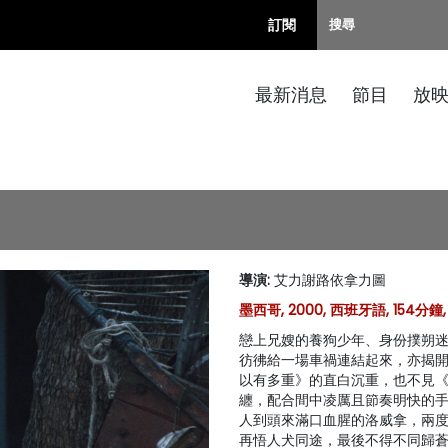
訂閱
最新消息
節目
放
導演
:
艾力謝路依拿力圖
墨西哥, 2000, 西班牙語, 154分鐘, 
戀上兄嫂的養狗少年、身份撲朔
彷彿給一場車禍連結起來，亦揭開
以有多重》的直白沉重，也不見
纏，配合間中凌厲且節奏明快的
人到頭來滿口血腥的洛威拿，兩
再悟人犬同途，最後不得不同歸