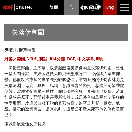
訂閱
Eng
Eng
中文
最新消息
失落伊甸園
節目
導演
:
拉斯馮特爾
放映時間表
丹麥／德國, 2009, 英語, 104分鐘, DCP, 中文字幕, III級
購票須知
「抑鬱三部曲」之序章，以夢魘般淒美影像勾畫失落伊甸園，更像
一幅人間煉獄。夫婦激烈做愛時兒子墜樓身亡，令她陷入嚴重抑
優惠計劃
鬱。他欲以治療師的專業讓她戰勝恐懼，誰知避居的伊甸森林竟是
黑暗深淵。母鹿、狐狸、烏鴉，意識深處的內疚、悲痛與絕望乘虛
突襲；當理性企圖壓制感性，脆弱頓變瘋狂，兇殘作出反噬。若夏
前期節目
娃誘惑是原罪，亞當殺妻是理所當然，或只墜入撒旦圈套？張狂的
性愛場面、凌虐與自殘下體的暴烈特寫，以至反基督、厭女、獵
巫、屠殺的驚慄寓言，是真批判，還是語不驚人死不休的偽命題而
已？
康城影展最佳女演員獎