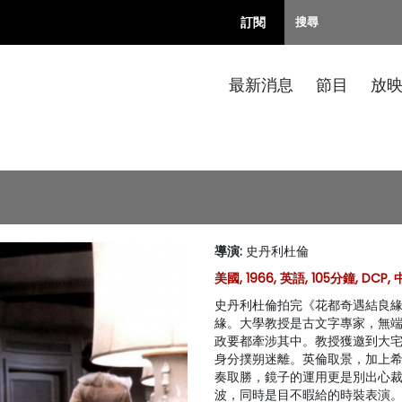
訂閱
最新消息
節目
放
導演
:
史丹利杜倫
美國, 1966, 英語, 105分鐘, DCP
史丹利杜倫拍完《花都奇遇結良
緣。大學教授是古文字專家，無
政要都牽涉其中。教授獲邀到大
身分撲朔迷離。英倫取景，加上
奏取勝，鏡子的運用更是別出心裁
波，同時是目不暇給的時裝表演