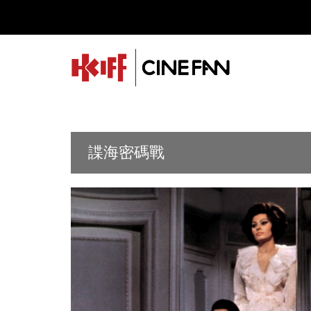
諜海密碼戰