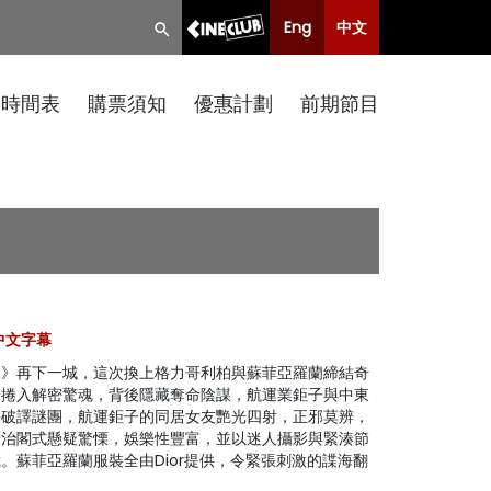
Eng
中文
映時間表
購票須知
優惠計劃
前期節目
, 中文字幕
緣》再下一城，這次換上格力哥利柏與蘇菲亞羅蘭締結奇
端捲入解密驚魂，背後隱藏奪命陰謀，航運業鉅子與中東
宅破譯謎團，航運鉅子的同居女友艷光四射，正邪莫辨，
希治閣式懸疑驚慄，娛樂性豐富，並以迷人攝影與緊湊節
。蘇菲亞羅蘭服裝全由Dior提供，令緊張刺激的諜海翻
。