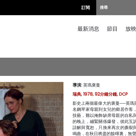
訂閱
最新消息
節目
放
導演
:
英瑪褒曼
瑞典, 1978, 92分鐘分鐘, DCP
影史上兩個最偉大的褒曼──英瑪
名鋼琴家母親到女兒的鄉居作客
技藝，難以掩飾缺席母親的自私
的晚上，繃緊關係爆發，彼此互
諒解與寬恕，只換來再次的撕裂
鳴曲，在秋日將盡的餘暉裏，無