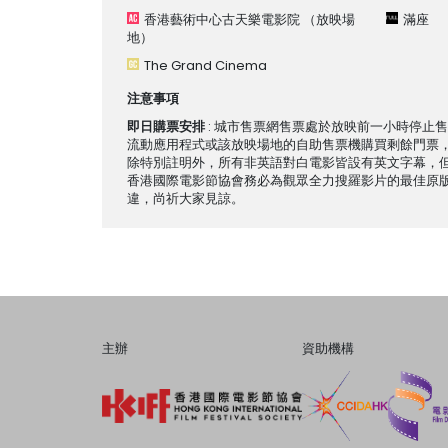
香港藝術中心古天樂電影院
（放映場
滿座
地）
The Grand Cinema
注意事項
即日購票安排
: 城市售票網售票處於放映前一小時停止
流動應用程式或該放映場地的自助售票機購買剩餘門票
除特別註明外，所有非英語對白電影皆設有英文字幕，
香港國際電影節協會務必為觀眾全力搜羅影片的最佳原
違，尚祈大家見諒。
主辦
資助機構