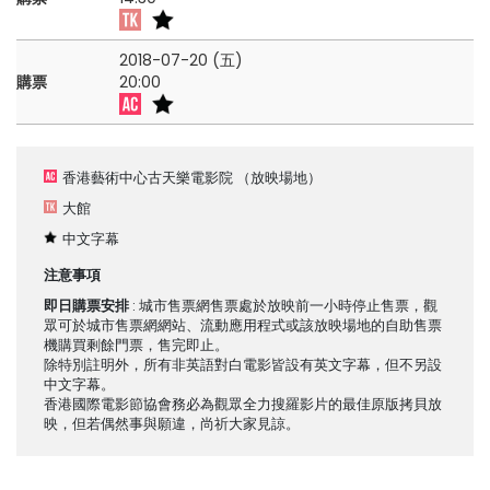
2018-07-20 (五)
購票
20:00
香港藝術中心古天樂電影院
（放映場地）
大館
中文字幕
注意事項
即日購票安排
: 城市售票網售票處於放映前一小時停止售票，觀
眾可於城市售票網網站、流動應用程式或該放映場地的自助售票
機購買剩餘門票，售完即止。
除特別註明外，所有非英語對白電影皆設有英文字幕，但不另設
中文字幕。
香港國際電影節協會務必為觀眾全力搜羅影片的最佳原版拷貝放
映，但若偶然事與願違，尚祈大家見諒。