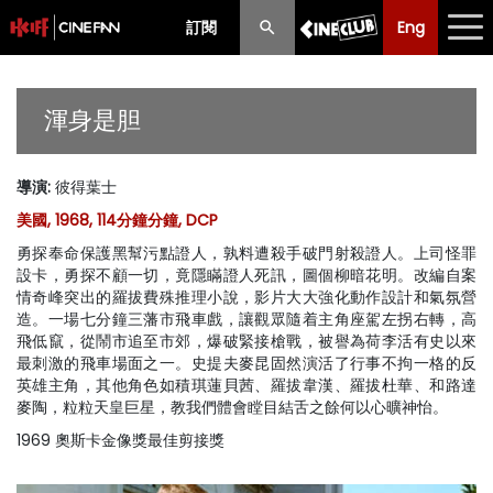
訂閱
Eng
Eng
中文
最新消息
渾身是胆
節目
導演
:
彼得葉士
放映時間表
美國, 1968, 114分鐘分鐘, DCP
購票須知
勇探奉命保護黑幫污點證人，孰料遭殺手破門射殺證人。上司怪罪
設卡，勇探不顧一切，竟隱瞞證人死訊，圖個柳暗花明。改編自案
優惠計劃
情奇峰突出的羅拔費殊推理小說，影片大大強化動作設計和氣氛營
造。一場七分鐘三藩市飛車戲，讓觀眾隨着主角座駕左拐右轉，高
飛低竄，從鬧市追至市郊，爆破緊接槍戰，被譽為荷李活有史以來
前期節目
最刺激的飛車場面之一。史提夫麥昆固然演活了行事不拘一格的反
英雄主角，其他角色如積琪蓮貝茜、羅拔韋漢、羅拔杜華、和路達
麥陶，粒粒天皇巨星，教我們體會瞠目結舌之餘何以心曠神怡。
1969 奧斯卡金像獎最佳剪接獎