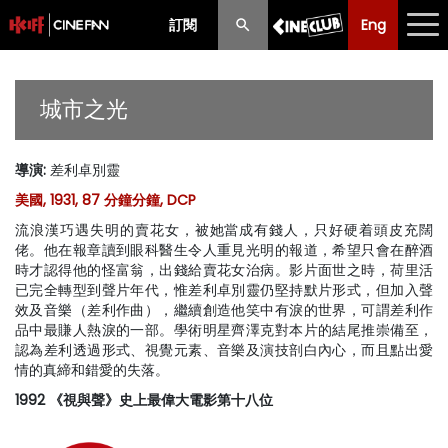
訂閱
Eng
Eng
中文
最新消息
城市之光
節目
導演
:
差利卓別靈
放映時間表
美國, 1931, 87 分鐘分鐘, DCP
購票須知
流浪漢巧遇失明的賣花女，被她當成有錢人，只好硬着頭皮充闊
佬。他在報章讀到眼科醫生令人重見光明的報道，希望只會在醉酒
優惠計劃
時才認得他的怪富翁，出錢給賣花女治病。影片面世之時，荷里活
已完全轉型到聲片年代，惟差利卓別靈仍堅持默片形式，但加入聲
效及音樂（差利作曲），繼續創造他笑中有淚的世界，可謂差利作
前期節目
品中最賺人熱淚的一部。學術明星齊澤克對本片的結尾推崇備至，
認為差利透過形式、視覺元素、音樂及演技剖白內心，而且點出愛
情的真締和錯愛的失落。
1992 《視與聲》史上最偉大電影第十八位