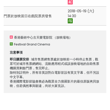
2018-05-19 (六)
門票於放映當日在戲院票房發售
14:30
香港藝術中心古天樂電影院
（放映場地）
Festival Grand Cinema
注意事項
即日購票安排
: 城市售票網售票處於放映前一小時停止售票，觀
眾可於城市售票網網站、流動應用程式或該放映場地的自助售票
機購買剩餘門票，售完即止。
除特別註明外，所有非英語對白電影皆設有英文字幕，但不另設
中文字幕。
香港國際電影節協會務必為觀眾全力搜羅影片的最佳原版拷貝放
映，但若偶然事與願違，尚祈大家見諒。