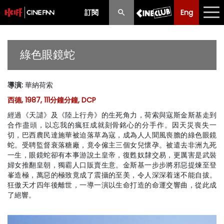
訂閱
Eng
Eng
中文
最新消息
綠色眼鏡蛇
節目
導演
:
華納荷索
放映時間表
西德, 1987, 111分鐘分鐘, DCP
購票須知
經過《天譴》及《陸上行舟》的生死角力，荷索與寇斯金斯基走到
合作盡頭，以忘我的瘋狂成就刻骨銘心的分手作。因天災喪失一
優惠計劃
切，巴西農民達施華被迫落草為寇，成為人人聞風喪膽的綠色眼鏡
蛇。受聘監督衰落糖廠，竟令僱主三個女兒懷孕。被遣去非洲九死
一生，眼鏡蛇卻有本事游說土皇帝，復甦奴隸交易，更厲害是武裝
前期節目
婦女推翻皇朝，獨霸人口販賣生意。金斯基一步步將邪惡提煉至登
峯造極，萬惡的極致竟成了震攝的至美，令人深深着迷不能自拔。
狂傲天才四年後離世，一導一演以生命打造的命運交響曲，從此成
了絕響。