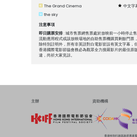
The Grand Cinema
中文字
the sky
注意事項
即日購票安排
: 城市售票網售票處於放映前一小時停止
流動應用程式或該放映場地的自助售票機購買剩餘門票
除特別註明外，所有非英語對白電影皆設有英文字幕，
香港國際電影節協會務必為觀眾全力搜羅影片的最佳原
違，尚祈大家見諒。
主辦
資助機構
香港特別行政區政府透過