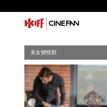
美女變怪獸