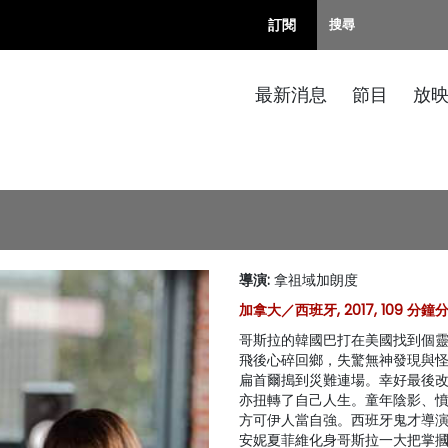
訂閱
最新消息
節目
放
導演
:
拿祖域加朗度
加拿大／西班牙, 2017, 109 分鐘分
哥斯拉的韓國巴打在美國找到個
飛後心碎回鄉，失驚無神發現與
扁首爾搗到災難連場。幸好最後
亦扭轉了自己人生。童年陰影、
方可伊人當自強。西班牙鬼才導
安妮夏菲維化身哥斯拉一大把掌