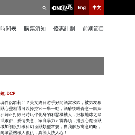
Eng
中文
映時間表
購票須知
優惠計劃
前期節目
鐘, DCP
靈魂伴侶歌莉亞？美女終日游手好閒酒當水飲，被男友狠
怪獸心靈相通可以操控它一舉一動，酒醉後唔覺意一腳踩
改邪歸正打敗兒時玩伴化身的邪惡機械人，拯救地球之餘
憤世嫉俗、愛情失意、家庭暴力五雷轟頂，擺脫心魔怪獸
演域加朗度打破科幻怪獸類型常規，自我解放寓意昭昭，
摑向壞蛋機械人復仇，真箇大快人心！