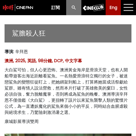
訂閱
Eng
Eng
中文
最新消息
鯊膽殺人狂
節目
導演
:
辛拜恩
放映時間表
澳洲, 2025, 英語, 98分鐘, DCP, 中文字幕
購票須知
大白鯊可怕，但人心更恐怖。澳洲黃金海岸是滑浪天堂，也有人開
船帶遊客出海近距離看鯊魚。一名熱愛滑浪特立獨行的女子，被迷
優惠計劃
戀鯊魚的變態狂徒盯上，把她綁架到船上，打算將她當成活祭獻給
鯊群。雖有情人設法營救，然而本片打破了英雄救美的窠臼，女性
必須自強，奮力脫離魔掌，否則將成為鯊魚的晚餐。澳洲導演辛拜
前期節目
恩不僅借鑑《大白鯊》，更扭轉了該片以來鯊魚襲擊人類的驚慄片
公式，為一直遭妖魔化的鯊魚來個小小的平反，同時結合血腥虐殺
與絕境求生，乃驚險刺激消暑之選。
康城影展導演雙周