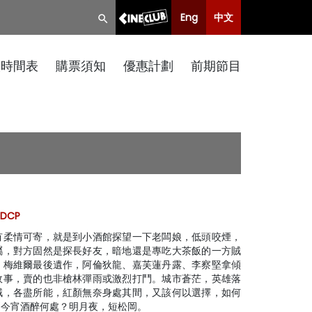
Eng
中文
映時間表
購票須知
優惠計劃
前期節目
 DCP
有柔情可寄，就是到小酒館探望一下老闆娘，低頭咬煙，
屬，對方固然是探長好友，暗地還是專吃大茶飯的一方賊
。梅維爾最後遺作，阿倫狄龍、嘉芙蓮丹露、李察堅拿傾
故事，賣的也非槍林彈雨或激烈打鬥。城市蒼茫，英雄落
賊，各盡所能，紅顏無奈身處其間，又該何以選擇，如何
問今宵酒醉何處？明月夜，短松岡。