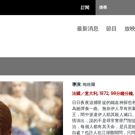
訂閱
最新消息
節目
放
導演
:
梅維爾
法國／意大利, 1972, 98分鐘分鐘,
日日夜夜追捕匪徒的鐵血神探也
為她彈奏一曲。無奈伊人早有所
王，間中派遣伊人助其殺人滅口
情演出，說的不是尋常警匪鬥智
泊，每個人都有其天命，是兵是
自處？也許人在江湖難聞問，只