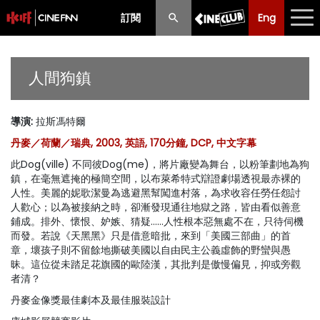
訂閱
Eng
Eng
中文
最新消息
人間狗鎮
節目
導演
:
拉斯馮特爾
放映時間表
丹麥／荷蘭／瑞典, 2003, 英語, 170分鐘, DCP, 中文字幕
購票須知
此Dog(ville) 不同彼Dog(me)，將片廠變為舞台，以粉筆劃地為狗
鎮，在毫無遮掩的極簡空間，以布萊希特式辯證劇場透視最赤裸的
優惠計劃
人性。美麗的妮歌潔曼為逃避黑幫闖進村落，為求收容任勞任怨討
人歡心；以為被接納之時，卻漸發現通往地獄之路，皆由看似善意
鋪成。排外、懷恨、妒嫉、猜疑……人性根本惡無處不在，只待伺機
前期節目
而發。若說《天黑黑》只是借意暗批，來到「美國三部曲」的首
章，壞孩子則不留餘地撕破美國以自由民主公義虛飾的野蠻與愚
昧。這位從未踏足花旗國的歐陸漢，其批判是傲慢偏見，抑或旁觀
者清？
丹麥金像獎最佳劇本及最佳服裝設計