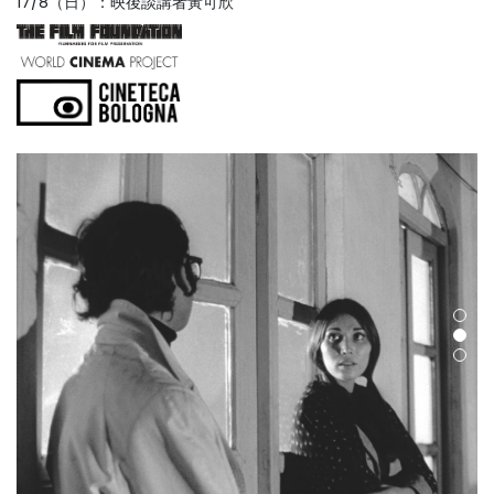
17/8（日）：映後談講者黃可欣