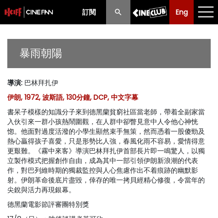
訂閱
Eng
Eng
中文
最新消息
暴雨朝陽
節目
導演
:
巴林拜扎伊
放映時間表
伊朗, 1972, 波斯語, 130分鐘, DCP, 中文字幕
購票須知
書呆子模樣的知識分子來到德黑蘭貧窮社區當老師，帶着全副家當
入伙引來一群小孩熱鬧圍觀，在人群中卻瞥見意中人令他心神恍
優惠計劃
惚。他面對過度活潑的小學生顯然束手無策，然而憑着一股傻勁及
熱心贏得孩子喜愛，只是形勢比人強，春風化雨不容易，愛情得意
更艱難。《霧中來客》導演巴林拜扎伊首部長片即一鳴驚人，以獨
前期節目
立製作模式把握創作自由，成為其中一部引領伊朗新浪潮的代表
作，對巴列維時期的獨裁監控與人心焦慮作出不着痕跡的幽默影
射。伊朗革命後底片盡毀，倖存的唯一拷貝經精心修復，令當年的
尖銳與活力再現銀幕。
德黑蘭電影節評審團特別獎