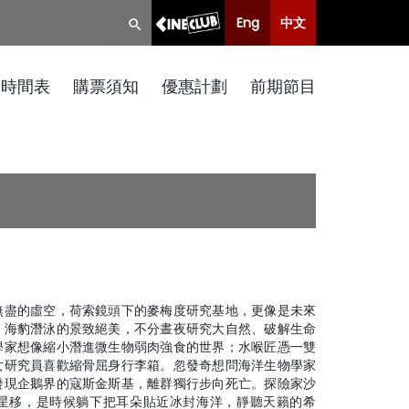
Eng
中文
映時間表
購票須知
優惠計劃
前期節目
無盡的虛空，荷索鏡頭下的麥梅度研究基地，更像是未來
、海豹潛泳的景致絕美，不分晝夜研究大自然、破解生命
學家想像縮小潛進微生物弱肉強食的世界；水喉匠憑一雙
女研究員喜歡縮骨屈身行李箱。忽發奇想問海洋生物學家
發現企鵝界的寇斯金斯基，離群獨行步向死亡。探險家沙
星移，是時候躺下把耳朵貼近冰封海洋，靜聽天籟的希