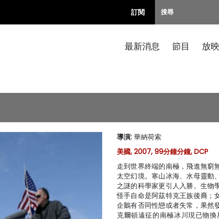
訂閱
最新消息
節目
放
導演
:
華納荷索
美國, 2007, 99分鐘分鐘, DCP
走到世界終端的南極，飛進無窮
太空幻境。寒山冰海、水母靈動
之謎的科學家更引人入勝。生物
怪手自命是阿茲特克王族後裔；
企鵝有否同性戀或者失常，果然
克爾頓遠征的南極冰川現已物換