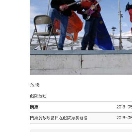
放映
:
戲院放映
購票
2018-0
門票於放映當日在戲院票房發售
2018-0