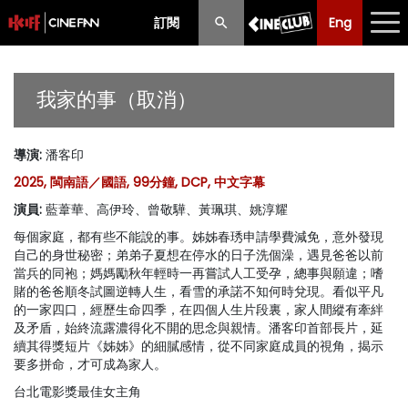
訂閱
Eng
Eng
中文
最新消息
我家的事（取消）
節目
導演
:
潘客印
放映時間表
2025, 閩南語／國語, 99分鐘, DCP, 中文字幕
購票須知
演員
:
藍葦華、高伊玲、曾敬驊、黃珮琪、姚淳耀
每個家庭，都有些不能說的事。姊姊春琇申請學費減免，意外發現
優惠計劃
自己的身世秘密；弟弟子夏想在停水的日子洗個澡，遇見爸爸以前
當兵的同袍；媽媽勵秋年輕時一再嘗試人工受孕，總事與願違；嗜
前期節目
賭的爸爸順冬試圖逆轉人生，看雪的承諾不知何時兌現。看似平凡
的一家四口，經歷生命四季，在四個人生片段裏，家人間縱有牽絆
及矛盾，始終流露濃得化不開的思念與親情。潘客印首部長片，延
續其得獎短片《姊姊》的細膩感情，從不同家庭成員的視角，揭示
要多拼命，才可成為家人。
台北電影獎最佳女主角