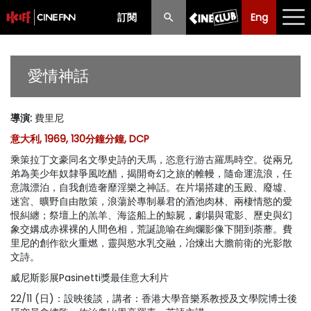
訂閱
Eng
Eng
中文
最新消息
愛情神話
節目
導演
:
費里尼
放映時間表
意大利, 1969, 130分鐘分鐘, DCP
購票須知
乘策拉丁文豪同名文學史詩的天馬，恣意行游古羅馬時空。從兩兄
弟為美少年奴隸爭風吃醋，揭開奇幻之旅的帷幔，隨命運流浪，任
優惠計劃
意識漂泊，自我創造奢靡淫樂之神話。在片場搭建的玉殿、廢墟、
迷宮、曠野自由散策，浪蕩於專制暴君的酒池肉林、兩棲情慾的愛
恨糾纏；祭壇上的羔羊、海盜船上的鯨屍，劇場與電影、歷史與幻
前期節目
象交媾成赤裸裸的人間色相，荒誕詭喻在絢爛影像下開到荼蘼。費
里尼的創作欲火重燃，靈與慾水乳交融，冶煉出大膽前衛的光影散
文詩。
威尼斯影展Pasinetti獎最佳意大利片
22/11 (日)：設映後談，講者：香港大學音樂系教授及文學院博士後