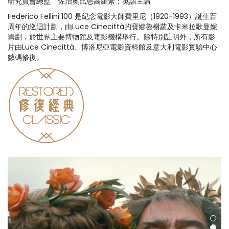
研究員會總監 佐治奧比恩高羅素；英語主講
Federico Fellini 100 是紀念電影大師費里尼（1920-1993）誕生百
周年的巡迴計劃，由Luce Cinecittà的寶娜魯榭蘿及卡米拉歌曼妮
籌劃，於世界主要博物館及電影機構舉行。除特別註明外，所有影
片由Luce Cinecittà、博洛尼亞電影資料館及意大利電影實驗中心
數碼修復。