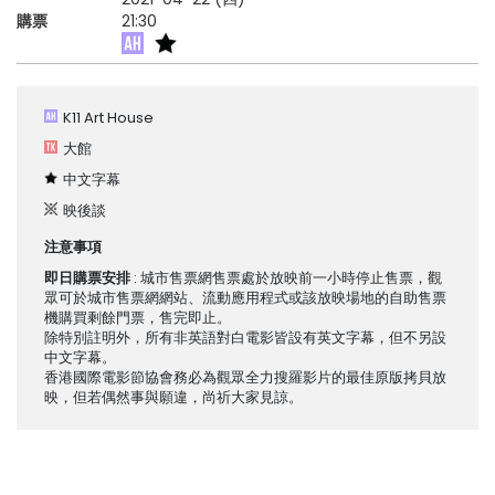
購票
21:30
K11 Art House
大館
中文字幕
映後談
注意事項
即日購票安排
: 城市售票網售票處於放映前一小時停止售票，觀
眾可於城市售票網網站、流動應用程式或該放映場地的自助售票
機購買剩餘門票，售完即止。
除特別註明外，所有非英語對白電影皆設有英文字幕，但不另設
中文字幕。
香港國際電影節協會務必為觀眾全力搜羅影片的最佳原版拷貝放
映，但若偶然事與願違，尚祈大家見諒。