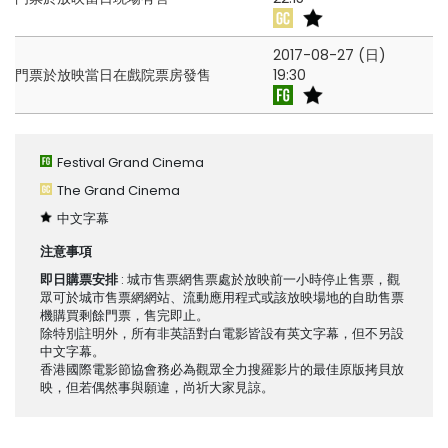
2017-08-27 (日)
門票於放映當日在戲院票房發售
19:30
Festival Grand Cinema
The Grand Cinema
中文字幕
注意事項
即日購票安排
: 城市售票網售票處於放映前一小時停止售票，觀
眾可於城市售票網網站、流動應用程式或該放映場地的自助售票
機購買剩餘門票，售完即止。
除特別註明外，所有非英語對白電影皆設有英文字幕，但不另設
中文字幕。
香港國際電影節協會務必為觀眾全力搜羅影片的最佳原版拷貝放
映，但若偶然事與願違，尚祈大家見諒。