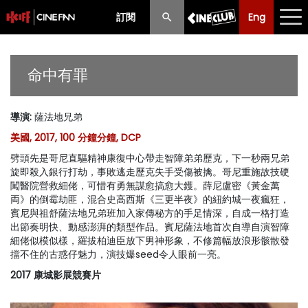
訂閱
Eng
Eng
中文
最新消息
命中有罪
節目
導演
:
薩法地兄弟
放映時間表
美國, 2017, 100 分鐘分鐘, DCP
購票須知
劈頭先是哥尼直驅精神康復中心帶走智障弟弟歷克，下一秒兩兄弟
旋即殺入銀行打劫，事敗逃走歷克失手受傷被擒。哥尼重施故技硬
優惠計劃
闖醫院營救細佬，可惜有勇無謀愈搞愈大鑊。薛尼盧密《黃金萬
両》的倒霉劫匪，混合史高西斯《三更半夜》的紐約城一夜瘋狂，
賓尼與祖舒薩法地兄弟班加入家傳秘方的手足情深，自成一格打造
前期節目
出節奏明快、動感澎湃的類型作品。賓尼薩法地首次自導自演智障
細佬似模似樣，羅拔柏迪臣放下男神形象，不修篇幅放浪形骸散發
擋不住的古惑仔魅力，演技爆seed令人眼前一亮。
2017 康城影展競賽片