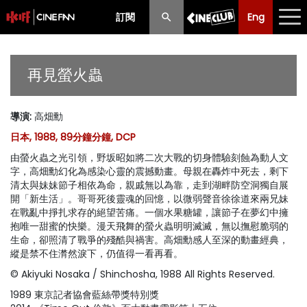
訂閱
Eng
Eng
中文
最新消息
再見螢火蟲
節目
導演
:
高畑勳
放映時間表
日本, 1988, 89分鐘分鐘, DCP
購票須知
由螢火蟲之光引領，野坂昭如將二次大戰的切身體驗刻蝕為動人文
字，高畑勳幻化為感染心靈的震撼動畫。母親在轟炸中死去，剩下
優惠計劃
清太與妹妹節子相依為命，親戚無以為靠，走到湖畔防空洞獨自展
開「新生活」。哥哥死後靈魂的回憶，以微弱聲音徐徐道來兩兄妹
在戰亂中掙扎求存的絕望苦痛。一個水果糖罐，讓節子在夢幻中擁
前期節目
抱唯一甜蜜的快樂。漫天飛舞的螢火蟲明明滅滅，無以撫慰脆弱的
生命，卻照清了戰爭的殘酷與禍害。高畑勳感人至深的動畫經典，
縱是禁不住潸然淚下，仍值得一看再看。
© Akiyuki Nosaka / Shinchosha, 1988 All Rights Reserved.
1989 東京記者協會藍絲帶獎特別獎