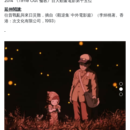
2014 《Time Out 倫敦》百大動畫電影第十五位
延伸閱讀:
往昔戰亂與來日災難
，摘自《觀逆集˙中外電影篇》（李焯桃著。香
港：次文化有限公司，1993）