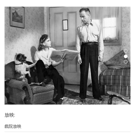
放映
:
戲院放映