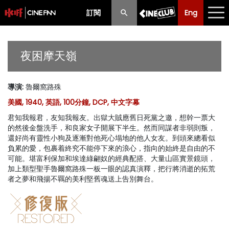
訂閱
Eng
Eng
中文
最新消息
夜困摩天嶺
節目
導演
:
魯爾窩路殊
放映時間表
美國, 1940, 英語, 100分鐘, DCP, 中文字幕
購票須知
君知我報君，友知我報友。出獄大賊應舊日死黨之邀，想幹一票大
的然後金盤洗手，和良家女子開展下半生。然而同謀者非弱則叛，
優惠計劃
還好尚有靈性小狗及逐漸對他死心塌地的他人女友。到頭來總看似
負累的愛，包裹着終究不能停下來的浪心，指向的始終是自由的不
可能。堪富利保加和埃達綠翩奴的經典配搭、大量山區實景鏡頭，
前期節目
加上類型聖手魯爾窩路殊一板一眼的認真演釋，把行將消逝的拓荒
者之夢和飛揚不羈的美利堅舊魂送上告別舞台。