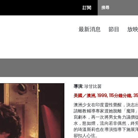
訂閱
最新消息
節目
放
導演
:
珍甘比茵
美國／澳洲, 1999, 115分鐘分鐘, 
澳洲少女在印度靈性覺醒，決志
請離教輔導專家渡她脫離「魔障
寫劇本，再一次將男女角力議價
水，慾如煙，流向若非偶然，終
的琦溫斯莉也在導演指導下施展
卻扣人心弦。