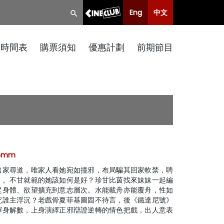
Eng
中文
映時間表
購票須知
優惠計劃
前期節目
35mm
出家尋道，唯家人看她宛如撞邪，布局騙其回家軟禁，聘
」。不甘就範的她該如何是好？珍甘比茵找來妹妹一起編
從身體、欲望擴充到意志層次。水能載舟亦能覆舟，性如
究誰主浮沉？老戲骨夏菲基圖固不待言，後《鐵達尼號》
渾身解數，上身演繹正邪辯證逆轉的情色把戲，出人意表