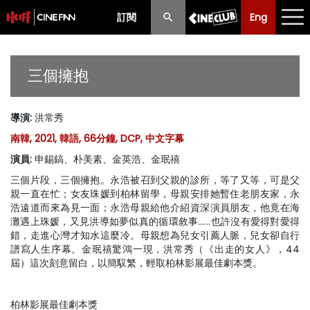
訂閱
Eng
Eng
中文
最新消息
三個擁抱
節目
導演
:
洪常秀
放映時間表
南韓, 2021, 韓語, 66分鐘, DCP, 中文字幕
購票須知
演員
:
申錫鎬、朴美素、金英浩、金珉禧
三個片段，三個擁抱。永浩被召到父親的診所，等了又等，可是父
優惠計劃
親一直在忙；女友珠媛到柏林留學，母親安排她暫住老朋友家，永
浩遠道而來為見一面；永浩母親給他介紹資深演員朋友，他竟在海
前期節目
灘遇上珠媛，又見洪導如夢似真的循環敘事……也許沒有愛得對愛得
錯，走進心灣才知水這麼冷。母親想為兒女引薦人脈，兒女卻自行
譜寫人生序幕。金珉禧驚鴻一現，洪常秀（《出走的女人》，44
屆）這次刻意留白，以簡馭繁，輕取柏林影展最佳劇本獎。
柏林影展最佳劇本獎