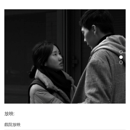
放映
:
戲院放映