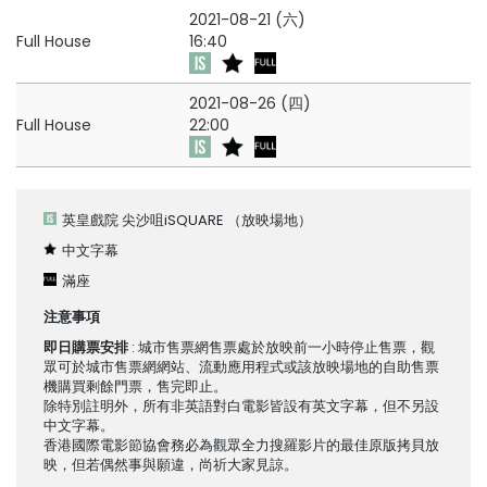
2021-08-21 (六)
Full House
16:40
2021-08-26 (四)
Full House
22:00
英皇戲院 尖沙咀iSQUARE
（放映場地）
中文字幕
滿座
注意事項
即日購票安排
: 城市售票網售票處於放映前一小時停止售票，觀
眾可於城市售票網網站、流動應用程式或該放映場地的自助售票
機購買剩餘門票，售完即止。
除特別註明外，所有非英語對白電影皆設有英文字幕，但不另設
中文字幕。
香港國際電影節協會務必為觀眾全力搜羅影片的最佳原版拷貝放
映，但若偶然事與願違，尚祈大家見諒。