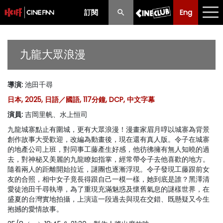
訂閱
Eng
Eng
中文
最新消息
九龍大眾浪漫
節目
導演
:
池田千尋
放映時間表
日本, 2025, 日語／國語, 117分鐘, DCP, 中文字幕
購票須知
演員
:
吉岡里帆、水上恒司
九龍城寨點止有圍城，更有大眾浪漫！漫畫家眉月啍以城寨為背景
優惠計劃
創作故事大受歡迎，改編為動畫後，現在還有真人版。令子在城寨
的地產公司上班，對同事工藤產生好感，他彷彿擁有無人知曉的過
前期節目
去，對神秘又美麗的九龍瞭如指掌，經常帶令子去他喜歡的地方。
隨着兩人的距離開始拉近，謎團也逐漸浮現。令子發現工藤跟前女
友的合照，相中女子竟長得跟自己一模一樣，她到底是誰？黑澤清
愛徒池田千尋執導，為了重現充滿魅惑及懷舊氣息的謎樣世界，在
盛夏的台灣實地拍攝，上演這一段過去與現在交錯、既懸疑又今生
抱撼的愛情故事。