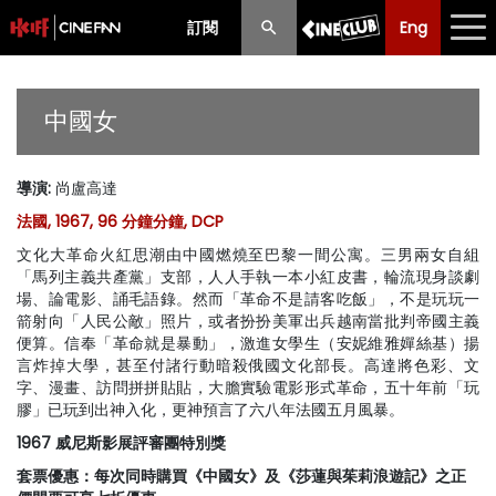
訂閱
Eng
Eng
中文
最新消息
中國女
節目
導演
:
尚盧高達
放映時間表
法國, 1967, 96 分鐘分鐘, DCP
購票須知
文化大革命火紅思潮由中國燃燒至巴黎一間公寓。三男兩女自組
「馬列主義共產黨」支部，人人手執一本小紅皮書，輪流現身談劇
優惠計劃
場、論電影、誦毛語錄。然而「革命不是請客吃飯」，不是玩玩一
箭射向「人民公敵」照片，或者扮扮美軍出兵越南當批判帝國主義
便算。信奉「革命就是暴動」，激進女學生（安妮維雅嬋絲基）揚
前期節目
言炸掉大學，甚至付諸行動暗殺俄國文化部長。高達將色彩、文
字、漫畫、訪問拼拼貼貼，大膽實驗電影形式革命，五十年前「玩
膠」已玩到出神入化，更神預言了六八年法國五月風暴。
1967 威尼斯影展評審團特別獎
套票優惠：每次同時購買《中國女》及《莎蓮與茱莉浪遊記》之正