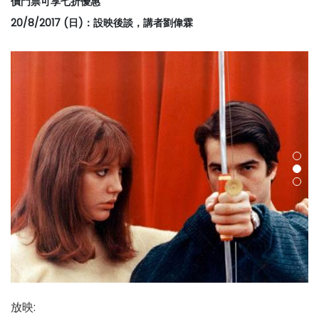
價門票可享七折優惠
20/8/2017 (日)：設映後談，講者劉偉霖
放映
: