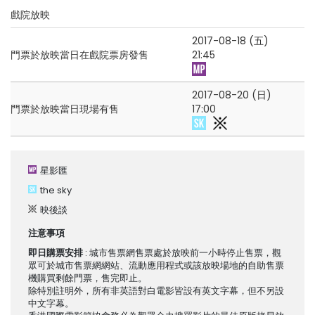
戲院放映
2017-08-18 (五)
門票於放映當日在戲院票房發售
21:45
2017-08-20 (日)
門票於放映當日現場有售
17:00
星影匯
the sky
映後談
注意事項
即日購票安排
: 城市售票網售票處於放映前一小時停止售票，觀
眾可於城市售票網網站、流動應用程式或該放映場地的自助售票
機購買剩餘門票，售完即止。
除特別註明外，所有非英語對白電影皆設有英文字幕，但不另設
中文字幕。