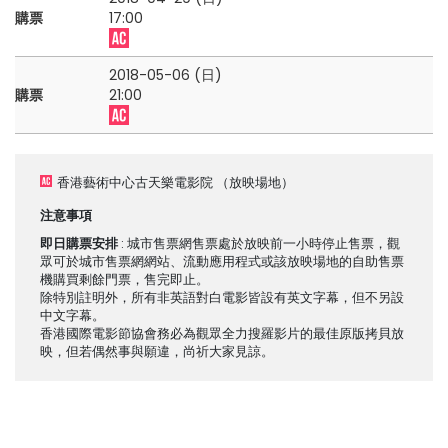
購票
17:00
2018-05-06 (日)
購票
21:00
香港藝術中心古天樂電影院
（放映場地）
注意事項
即日購票安排
: 城市售票網售票處於放映前一小時停止售票，觀
眾可於城市售票網網站、流動應用程式或該放映場地的自助售票
機購買剩餘門票，售完即止。
除特別註明外，所有非英語對白電影皆設有英文字幕，但不另設
中文字幕。
香港國際電影節協會務必為觀眾全力搜羅影片的最佳原版拷貝放
映，但若偶然事與願違，尚祈大家見諒。