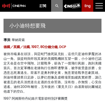
訂閱
Eng
Eng
中文
最新消息
小小迪特想要飛
節目
導演
:
華納荷索
放映時間表
德國／英國／法國, 1997, 80分鐘分鐘, DCP
購票須知
被倒吊蟻巢在頭頂，與惡蛇鬥搶死鼠充飢，這些只是迪特夢魘的冰
山一角。孩提時與炸毀其家的美國戰機師互望一眼，小小迪特已認
優惠計劃
定天命是在空中飛翔。討厭戰爭，卻為了一償飛行夙願，跑到美國
當兵。首次駕軍機在老撾執行任務即遭擊落，被俘後受盡折磨，全
憑意志死裏逃生。荷索不是奧利華史東，無意塑造戰爭悲劇英雄。
前期節目
與迪特重踏舊日足跡，以夢幻想像及虛構場景點綴真實經歷，讓已
被遺忘的老兵淡然道出走過的生命苦路。沒有怨，亦無恨，心安自
逍遙。迪特2001年離世，五年後的《重見天日》由基斯頓比爾補足
他遺下的空白。
1997 阿姆斯特丹紀錄片電影節特別評審團獎