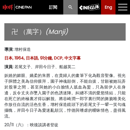
訂閱
Eng
Eng
中文
最新消息
卍 （萬字）
(Manji)
節目
導演
:
增村保造
放映時間表
日本, 1964, 日本語, 91分鐘, DCP, 中文字幕
購票須知
演員
:
若尾文子、岸田今日子、船越英二
妖嬈的媚眼、嬌柔的朱唇，在貴婦人的畫筆下化為觀音聖像。視光
優惠計劃
子胴體之美為信仰膜拜，園子神魂顛倒，不能自拔，甘願被她玩弄
於股掌之間，甚至與她的小白臉情人舐血為盟，只為留伊人在身
前期節目
邊，反令丈夫亦墜入園子的色誘迷陣。糾纏不清的愛慾情結，只能
在死亡的終極裏才得以解脫。將谷崎潤一郎字裏行間的旖旎唯美化
作放任自流的活色生香，增村保造鏡頭下的若尾文子一顰一笑勾魂
攝魄，岸田今日子為愛迷亂顛沉，悖德與嗜虐的曖昧情色，盡得風
流。
20/11（六）：映後談講者登徒