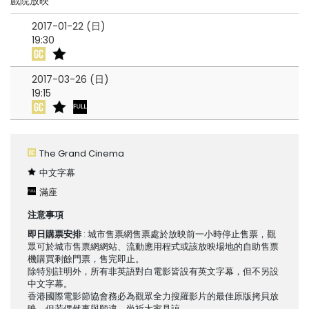
戲院放映
2017-01-22 (日)
19:30
2017-03-26 (日)
19:15
The Grand Cinema
中文字幕
滿座
注意事項
即日購票安排
: 城市售票網售票處於放映前一小時停止售票，觀
眾可於城市售票網網站、流動應用程式或該放映場地的自助售票
機購買剩餘門票，售完即止。
除特別註明外，所有非英語對白電影皆設有英文字幕，但不另設
中文字幕。
香港國際電影節協會務必為觀眾全力搜羅影片的最佳原版拷貝放
映，但若偶然事與願違，尚祈大家見諒。