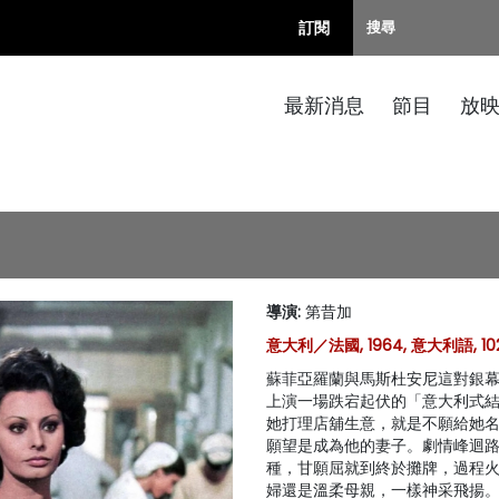
訂閱
最新消息
節目
放
導演
:
第昔加
意大利／法國, 1964, 意大利語, 10
蘇菲亞羅蘭與馬斯杜安尼這對銀
上演一場跌宕起伏的「意大利式
她打理店舖生意，就是不願給她
願望是成為他的妻子。劇情峰迴
種，甘願屈就到終於攤牌，過程
婦還是溫柔母親，一樣神采飛揚