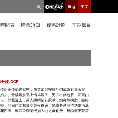
Eng
中文
映時間表
購票須知
優惠計劃
前期節目
2分鐘, DCP
幕情侶正值巔峰狀態，第昔加就安排他們成為歡喜冤家，
結婚」。青樓雛妓遇上情場浪子，男方出錢包養，甚至由
名份。廿載過去，男人繼續拈花惹草，她突然病危，臨終
路轉，他回想當初於空襲夜邂逅，她由楚楚可憐到風情萬
火花四濺。蘇菲亞羅蘭恍如大地之母化身，無論演美艷情
。