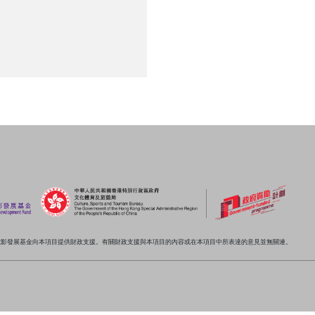
電影發展基金向本項目提供財政支援。有關財政支援與本項目的內容或在本項目中所表達的意見並無關連。