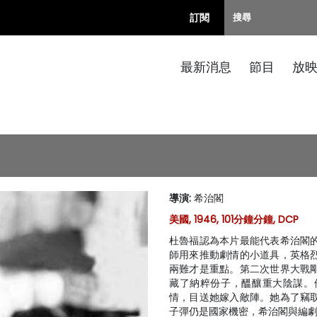
訂閱
最新消息
節目
放
導演
:
希治閣
美國, 1946, 101分鐘分鐘, DCP
杜魯福認為本片最能代表希治閣
師用來推動劇情的小道具，英格
兩難才是重點。第二次世界大戰
藏了納粹份子，醞釀重大陰謀。
情，目送她嫁入敵陣。她為了竊
子彈仍是國家機密，希治閣與編