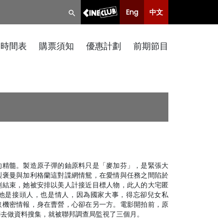
Eng
中文
映時間表
購票須知
優惠計劃
前期節目
的精髓。製造原子彈的鈾原料只是「麥加芬」，是緊張大
烈褒曼與加利格蘭這對諜網情鴛，在愛情與任務之間陷於
剛結束，她被安排以美人計接近目標人物，此人的大宅匿
他是接頭人，也是情人，因為國家大事，得忘卻兒女私
取機密情報，身在曹營，心卻在另一方。電影開拍前，原
劇去做資料搜集，就被聯邦調查局監視了三個月。