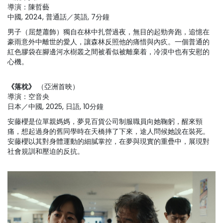
導演：陳哲藝
中國, 2024, 普通話／英語, 7分鐘
男子（屈楚蕭飾）獨自在林中扎營過夜，無目的起勁奔跑，追憶在
豪雨意外中離世的愛人，讓森林反照他的痛惜與內疚。一個普通的
紅色膠袋在腳邊河水樹叢之間被看似被離棄着，冷漠中也有安慰的
心機。
《落枕》
（亞洲首映）
導演：空音央
日本／中國, 2025, 日語, 10分鐘
安藤櫻是位單親媽媽，夢見百貨公司制服職員向她鞠躬，醒來頸
痛，想起過身的舊同學時在天橋摔了下來，途人問候她說在裝死。
安藤櫻以其對身體運動的細膩掌控，在夢與現實的重疊中，展現對
社會規訓和壓迫的反抗。