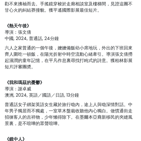
勸不來拂袖而去。手搖鏡穿梭於走廊相談室及樓梯間，見證這團不
甘心火的糾結莽撞貌。獲平遙國際影展最佳短片。
《熱天午後》
導演：張文倩
中國, 2024, 普通話, 24分鐘
六人之家普通的一個午後，嬤嬤備飯幼小席地玩，外出的下班回來
齊人圍吃一頓飯，在陽光折射中時空流動心緒牽引。導演張文倩撈
起濕潤的童年記憶，在平凡作息裏尋找打盹式的詩意。獲柏林影展
短片評審團奬。
《我和瑪茲的憂鬱》
導演：謝卓威
澳洲, 2024, 英語／國語／日語, 13分鐘
普通話女子綁架英語女生藏於旅行喼內，途上人與喼深情對話。中
年男子獨居而不獨處，一室草木盤栽收聽他內心獨白。做慣通街走
招徠客人的吉祥物，少年懶得除下。在墨爾本亞裔新移民的夾縫風
景裏，是不喧嘩的眾聲喧嘩。
《鏡中人》