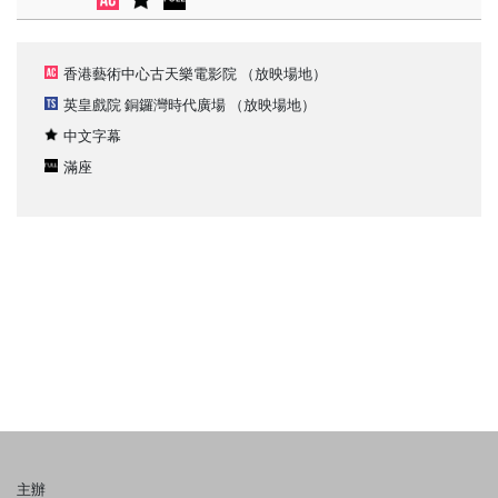
香港藝術中心古天樂電影院
（放映場地）
英皇戲院 銅鑼灣時代廣場
（放映場地）
中文字幕
滿座
主辦