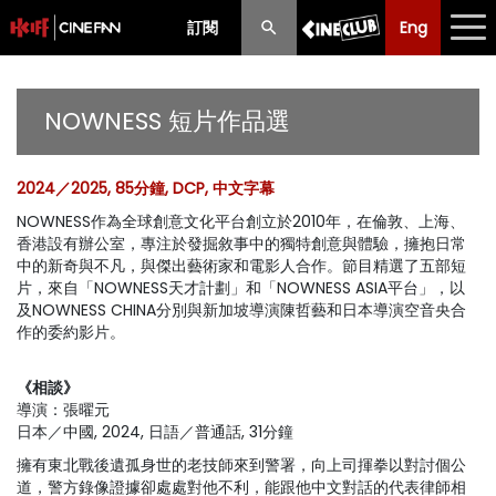
訂閱
Eng
Eng
中文
最新消息
NOWNESS 短片作品選
節目
2024／2025, 85分鐘, DCP, 中文字幕
放映時間表
NOWNESS作為全球創意文化平台創立於2010年，在倫敦、上海、
香港設有辦公室，專注於發掘敘事中的獨特創意與體驗，擁抱日常
購票須知
中的新奇與不凡，與傑出藝術家和電影人合作。節目精選了五部短
片，來自「NOWNESS天才計劃」和「NOWNESS ASIA平台」，以
優惠計劃
及NOWNESS CHINA分別與新加坡導演陳哲藝和日本導演空音央合
作的委約影片。
前期節目
《相談》
導演：張曜元
日本／中國, 2024, 日語／普通話, 31分鐘
擁有東北戰後遺孤身世的老技師來到警署，向上司揮拳以對討個公
道，警方錄像證據卻處處對他不利，能跟他中文對話的代表律師相