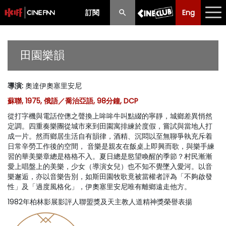
訂閱
Eng
Eng
中文
最新消息
田園樂韻
節目
導演
:
奧達伊奧塞里安尼
放映時間表
蘇聯, 1975, 俄語／喬治亞語, 98分鐘, DCP
購票須知
從打字機與電話倥傯之聲換上哞哞牛叫點綴的寧靜，城鄉差異悄然
定調。四重奏樂團從城市來到田園寓排練於度假，嘗試與當地人打
優惠計劃
成一片。然而鄉居生活自有韻律，酒精、沉悶以至無聊爭執充斥着
日常辛勞工作後的空間， 音樂是親友在飯桌上即興而歌，與樂手練
習的華美樂章總是格格不入。夏日總是慾望喚醒的季節？村民漸漸
前期節目
愛上唱盤上的美樂，少女（導演女兒）也不知不覺墜入愛河。以音
樂邂逅，亦以音樂告別，如斯田園牧歌竟被當權者評為「不夠啟發
性」及「過度風格化」，伊奧塞里安尼唯有離鄉遠走他方。
1982年柏林影展影評人聯盟獎及天主教人道精神獎榮譽表揚