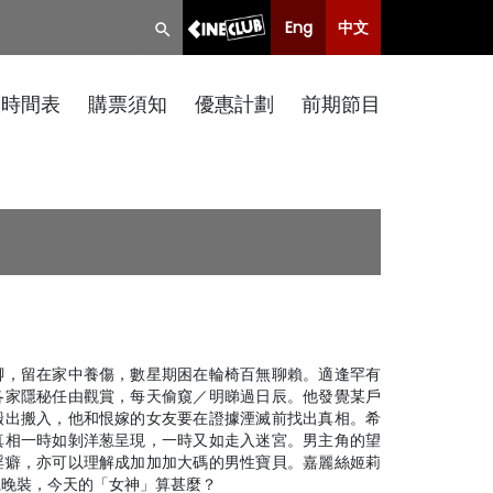
Eng
中文
映時間表
購票須知
優惠計劃
前期節目
腳，留在家中養傷，數星期困在輪椅百無聊賴。適逢罕有
各家隱秘任由觀賞，每天偷窺／明睇過日辰。他發覺某戶
搬出搬入，他和恨嫁的女友要在證據湮滅前找出真相。希
真相一時如剝洋葱呈現，一時又如走入迷宮。男主角的望
淫癖，亦可以理解成加加加大碼的男性寶貝。嘉麗絲姬莉
麗晚裝，今天的「女神」算甚麼？