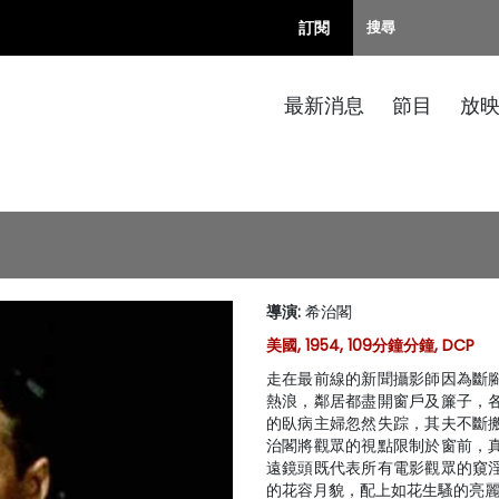
訂閱
最新消息
節目
放
導演
:
希治閣
美國, 1954, 109分鐘分鐘, DCP
走在最前線的新聞攝影師因為斷
熱浪，鄰居都盡開窗戶及簾子，
的臥病主婦忽然失踪，其夫不斷
治閣將觀眾的視點限制於窗前，
遠鏡頭既代表所有電影觀眾的窺
的花容月貌，配上如花生騷的亮