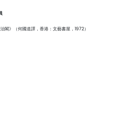
員
治閣》（何國道譯，香港：文藝書屋，1972）