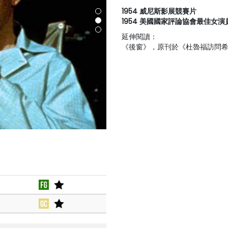
1954 威尼斯影展競賽片
1954 美國國家評論協會最佳女演
延伸閱讀：
《後窗》
，原刊於《杜魯福訪問希