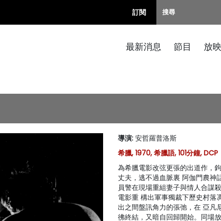
訂閱
最新消息
節目
放
導演
:
安哲羅普洛斯
希臘, 1970, 希臘語, 101分鐘, DCP
為希臘電影改弦更張的出道作，鉤
丈夫，逃不過血脈裏 阿伽門農神
員警在現場重組妻子與情人合謀殺
電影重 構出軍事獨裁下歷史村落
出之間盤訊角力的張弛，在 亞凡
彿終結，又暗自回歸開始。同場