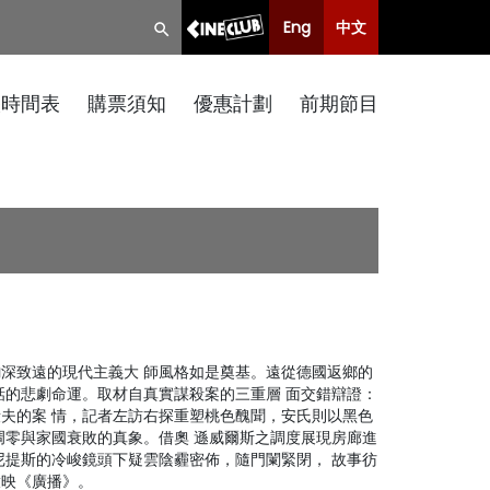
Eng
中文
映時間表
購票須知
優惠計劃
前期節目
深致遠的現代主義大 師風格如是奠基。遠從德國返鄉的
話的悲劇命運。取材自真實謀殺案的三重層 面交錯辯證：
夫的案 情，記者左訪右探重塑桃色醜聞，安氏則以黑色
凋零與家國衰敗的真象。借奧 遜威爾斯之調度展現房廊進
尼提斯的冷峻鏡頭下疑雲陰霾密佈，隨門闌緊閉， 故事彷
放映《廣播》。