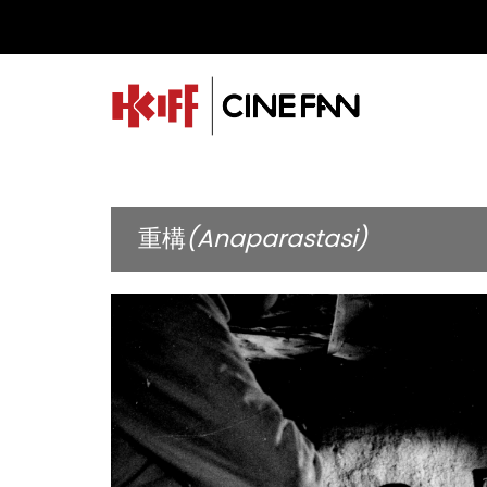
重構
(Anaparastasi)