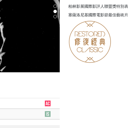
柏林影展國際影評人聯盟獎特別
塞薩洛尼基國際電影節最佳藝術片