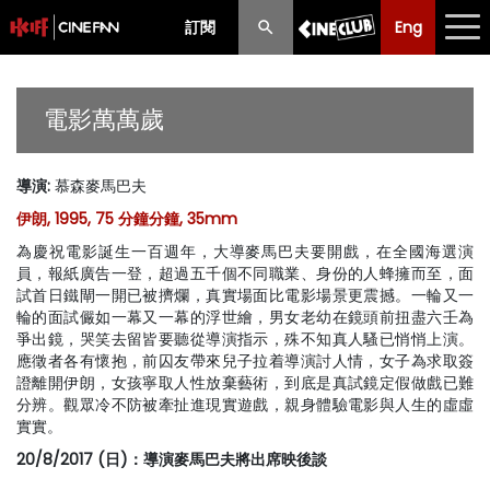
訂閱
Eng
Eng
中文
最新消息
電影萬萬歲
節目
導演
:
慕森麥馬巴夫
放映時間表
伊朗, 1995, 75 分鐘分鐘, 35mm
購票須知
為慶祝電影誕生一百週年，大導麥馬巴夫要開戲，在全國海選演
員，報紙廣告一登，超過五千個不同職業、身份的人蜂擁而至，面
優惠計劃
試首日鐵閘一開已被擠爛，真實場面比電影場景更震撼。一輪又一
輪的面試儼如一幕又一幕的浮世繪，男女老幼在鏡頭前扭盡六壬為
爭出鏡，哭笑去留皆要聽從導演指示，殊不知真人騷已悄悄上演。
前期節目
應徵者各有懷抱，前囚友帶來兒子拉着導演討人情，女子為求取簽
證離開伊朗，女孩寧取人性放棄藝術，到底是真試鏡定假做戲已難
分辨。觀眾冷不防被牽扯進現實遊戲，親身體驗電影與人生的虛虛
實實。
20/8/2017 (日)：導演麥馬巴夫將出席映後談