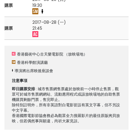
購票
19:30
2017-08-28 (一)
購票
21:45
香港藝術中心古天樂電影院
（放映場地）
香港科學館演講廳
導演將出席映後座談會
注意事項
即日購票安排
: 城市售票網售票處於放映前一小時停止售票，觀
眾可於城市售票網網站、流動應用程式或該放映場地的自助售票
機購買剩餘門票，售完即止。
除特別註明外，所有非英語對白電影皆設有英文字幕，但不另設
中文字幕。
香港國際電影節協會務必為觀眾全力搜羅影片的最佳原版拷貝放
映，但若偶然事與願違，尚祈大家見諒。