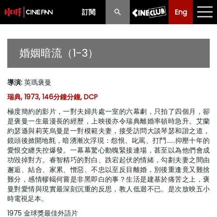
訂閱
Eng
Eng
中文
最新消息
婚姻暗流（1-3）
節目
導演
:
英瑪褒曼
放映時間表
瑞典, 1973, 146分鐘分鐘, DCP
購票須知
極度簡約的影片，一對夫婦共處一室的六幕劇，只拍了四個月，卻
是褒曼一生最漫長的經歷，上映後亦令瑞典離婚率頓時急升。艾蘭
優惠計劃
約瑟遜與莉芙烏曼是一對模範夫妻，接受訪問大談琴瑟和諧之道，
鏡頭後掀開地氈，暗湧漸次浮現：怨恨、叱罵、打鬥……抑壓十年的
愛恨交纏失控爆發。一幕幕驚心動魄緊接連場，甚至以為他們會成
前期節目
功毀掉對方。睿智精巧的對白、跌宕起伏的情緒，勾劃夫妻之間由
邂逅、結合、家累、憎惡、不忠以至反目離婚，別後重逢竟又難捨
難分，感情轇轕何嘗是非黑即白的事？生活是建基於痛苦之上，褒
曼對愛情與現實最深刻沉重的反思，教人低迴不已。是次放映五小
時電視足本。
1975 金球獎最佳外語片