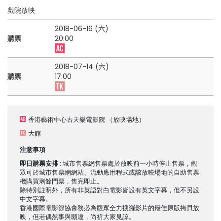
戲院放映
2018-06-16 (六)
購票
20:00
2018-07-14 (六)
購票
17:00
香港藝術中心古天樂電影院
（放映場地）
大館
注意事項
即日購票安排
: 城市售票網售票處於放映前一小時停止售票，觀
眾可於城市售票網網站、流動應用程式或該放映場地的自助售票
機購買剩餘門票，售完即止。
除特別註明外，所有非英語對白電影皆設有英文字幕，但不另設
中文字幕。
香港國際電影節協會務必為觀眾全力搜羅影片的最佳原版拷貝放
映，但若偶然事與願違，尚祈大家見諒。