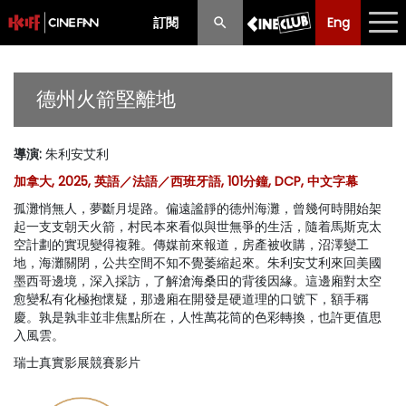
訂閱
Eng
Eng
中文
最新消息
德州火箭堅離地
節目
導演
:
朱利安艾利
放映時間表
加拿大, 2025, 英語／法語／西班牙語, 101分鐘, DCP, 中文字幕
購票須知
孤灘悄無人，夢斷月堤路。偏遠謐靜的德州海灘，曾幾何時開始架
起一支支朝天火箭，村民本來看似與世無爭的生活，隨着馬斯克太
優惠計劃
空計劃的實現變得複雜。傳媒前來報道，房產被收購，沼澤變工
地，海灘關閉，公共空間不知不覺萎縮起來。朱利安艾利來回美國
墨西哥邊境，深入採訪，了解滄海桑田的背後因緣。這邊廂對太空
前期節目
愈變私有化極抱懷疑，那邊廂在開發是硬道理的口號下，額手稱
慶。孰是孰非並非焦點所在，人性萬花筒的色彩轉換，也許更值思
入風雲。
瑞士真實影展競賽影片