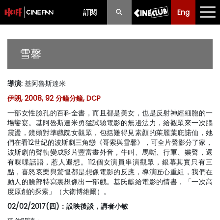
訂閱
Eng
Eng
中文
最新消息
雪馨
節目
導演
:
基阿魯斯達米
放映時間表
伊朗, 2008, 92 分鐘分鐘, DCP
購票須知
一部女性臉孔的百科全書，而且都是美女，也是反射神經細胞的一
場饗宴。基阿魯斯達米勇猛試驗電影的無邊法力，給觀眾來一次腦
優惠計劃
震盪，鏡頭對準戲院女觀眾，包括難得見素顏的茱麗葉庇諾仙，她
們在看12世紀的波斯劇三角戀《哥索與雪馨》，可全片聲影分了家，
波斯劇的聲軌變成影片豐富畫外音，牛叫、馬嘶、行軍、樂聲，還
前期節目
有喋喋話語，惹人遐想。112個女演員串演觀眾，銀幕其實只有三
點，喜怒哀樂與驚惶都是想像電影的反應，導演匠心重組，我們在
動人的臉部特寫裏想像出一部戲。基氏獻給電影的情書，「一次高
度原創的探索」（大衛博維爾）。
02/02/2017(四)：設映後談，講者小敏