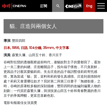
訂閱
Eng
Eng
中文
最新消息
貓、庄造與兩個女人
節目
導演
:
豐田四郎
放映時間表
日本, 1956, 日語, 104分鐘, 35mm, 中文字幕
購票須知
演員
:
森繁久彌、山田五十鈴、香川京子
谷崎對狂戀的透徹觀察超前時代，連貓奴對主子的愛都寫了，還加
優惠計劃
上一夫二妻的糾纏。庄造離開品子，投向福子懷抱，不只貪新鮮，
更因品子討厭其愛貓莉莉。失去庄造的品子藉詞暫借莉莉寄托感
前期節目
情，實為當成「貓」質，豈料和莉莉發生真感情。庄造到底情歸何
處？莉莉又會選哪位奴才？寫於第二與第三任妻子「無縫銜接」之
時，谷崎的原著較多貓的深刻描繪，豐田四郎的改編則偏重人物的
刻劃；一代笑匠森繁久彌，與演技派山田五十鈴和青春艷麗的香川
京子的爭風呷醋，更富悲喜劇色彩。
電影旬報最佳女演員獎