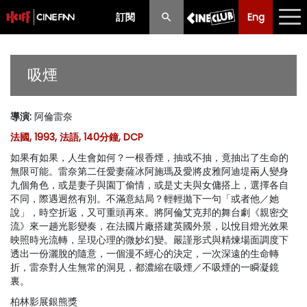
訂閱
Eng
Eng
中文
最新消息
吸煙
節目
導演
:
阿倫雷奈
放映時間表
法國, 1993, 法語, 140分鐘, DCP
購票須知
如果有如果，人生會如何？一根香煙，抽或不抽，竟抽出了生命的
無限可能。雷奈第二任愛妻薩冰阿施瑪及愛將皮雅阿迪堤兩人變身
優惠計劃
九個角色，或是妻子與園丁偷情，或是丈夫與女傭搭上，選擇各自
不同，際遇迥然有別。不滿意結局？輕輕拋下一句「或者他／她
說」，時空折返，又可重頭再來。將阿倫艾克邦的舞台劇《親密交
前期節目
流》來一趟光影變奏，在法國片廠搭建英國外景，以悅目燈光效果
映照時光流轉，呈現心理的微妙幻變。嚴謹形式與精煉場面調度下
透出一份灑脫的隨意，一個漫不經心的決定，一次深遠的生命轉
折，雷奈對人生無常的洞見，都濃縮在吸煙／不吸煙的一瞬凝鏡
裏。
柏林影展銀熊獎