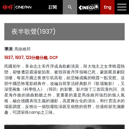
訂閱
Eng
Eng
中文
最新消息
夜半歌聲(1937)
節目
導演
:
馬徐維邦
放映時間表
1937, 1937, 123分鐘分鐘, DCP
購票須知
民國初年，革命志士宋丹萍成為歌劇演員，與大地主之女李曉霞熱
戀，卻慘遭惡霸湯俊陷害。被毀容後丹萍假稱已死，蒙面匿居劇院
優惠計劃
頂樓，每當月圓之夜便引吭高歌，給悲極成瘋的曉霞一點安慰。這
部中國恐怖電影經典作，改編自荷里活經典默片《歌場魅影》，又
深受兩集《科學怪人》（1931）的影響。影片除了三首田漢作詞、冼
前期節目
星海作曲的插曲動聽之外，更重要的還是馬徐維邦強烈的個人風
格，融合德國表現主義的攝影，高度舞台化的演出，和行雲流水的
場面調度，反映出一個頹廢耽溺甚至病態的視野，但過程卻充滿樂
趣，可謂深得camp之三味。