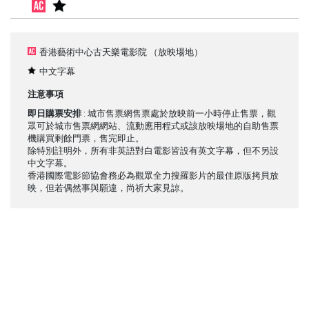
香港藝術中心古天樂電影院
（放映場地）
中文字幕
注意事項
即日購票安排
: 城市售票網售票處於放映前一小時停止售票，觀
眾可於城市售票網網站、流動應用程式或該放映場地的自助售票
機購買剩餘門票，售完即止。
除特別註明外，所有非英語對白電影皆設有英文字幕，但不另設
中文字幕。
香港國際電影節協會務必為觀眾全力搜羅影片的最佳原版拷貝放
映，但若偶然事與願違，尚祈大家見諒。