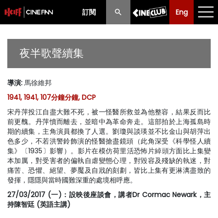
訂閱
Eng
Eng
中文
最新消息
夜半歌聲續集
節目
導演
:
馬徐維邦
放映時間表
1941, 1941, 107分鐘分鐘, DCP
購票須知
宋丹萍投江自盡大難不死，被一怪醫所救並為他整容，結果反而比
前更醜。丹萍憤而離去，並暗中為革命奔走。這部拍於上海孤島時
優惠計劃
期的續集，主角演員都換了人選。劉瓊與談瑛並不比金山與胡萍出
色多少，不若洪警鈴飾演的怪醫搶盡鏡頭（此角深受《科學怪人續
集》〔1935〕影響）。影片在模仿荷里活恐怖片綽頭方面比上集變
前期節目
本加厲，對受害者的偏執自虐變態心理，對毀容及殘缺的執迷，對
痛苦、恐懼、絕望、夢魘及自戕的刻劃，皆比上集有更淋漓盡致的
發揮，隱隱與當時國難深重的處境相呼應。
27/03/2017 (一)：設映後座談會，講者Dr Cormac Newark，主
持陳智廷 (英語主講)