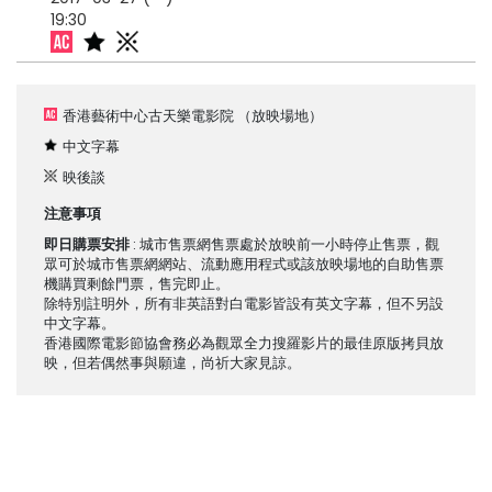
19:30
香港藝術中心古天樂電影院
（放映場地）
中文字幕
映後談
注意事項
即日購票安排
: 城市售票網售票處於放映前一小時停止售票，觀
眾可於城市售票網網站、流動應用程式或該放映場地的自助售票
機購買剩餘門票，售完即止。
除特別註明外，所有非英語對白電影皆設有英文字幕，但不另設
中文字幕。
香港國際電影節協會務必為觀眾全力搜羅影片的最佳原版拷貝放
映，但若偶然事與願違，尚祈大家見諒。