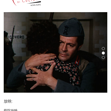
放映
:
戲院放映