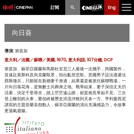
訂閱
Eng
Eng
中文
最新消息
向日葵
節目
導演
:
第昔加
放映時間表
意大利／法國／蘇聯／美國, 1970, 意大利語, 107分鐘, DCP
購票須知
第昔加、蘇菲亞羅蘭和馬斯杜安尼三人最後一次攜手，跨國製作，
並遠赴莫斯科及烏克蘭取景，拍出亂世悲歌。意國男子設法逃避法
優惠計劃
西斯徵兵，只願留在新婚妻子身邊，結果還是被派往蘇聯戰場，一
片向日葵花海，是無數士兵葬身之地。戰爭結束，妻子深信丈夫仍
活着，決定千里尋夫，踏上茫茫遠山路，卻是相見爭如不見。三次
前期節目
登上離別的火車，愛侶終被歷史洪流沖散到天各一方。亨利曼西尼
譜寫的主題音樂哀怨動人，蘇菲亞羅蘭的演出充滿感染力，令故事
更蕩氣迴腸。