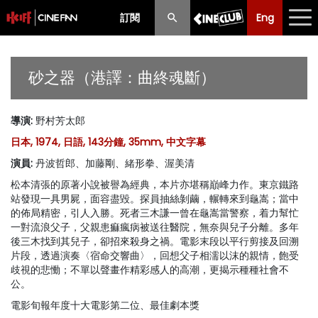
訂閱
Eng
Eng
中文
最新消息
砂之器（港譯：曲終魂斷）
節目
導演
:
野村芳太郎
放映時間表
日本, 1974, 日語, 143分鐘, 35mm, 中文字幕
購票須知
演員
:
丹波哲郎、加藤剛、緒形拳、渥美清
松本清張的原著小說被譽為經典，本片亦堪稱巔峰力作。東京鐵路
優惠計劃
站發現一具男屍，面容盡毀。探員抽絲剝繭，輾轉來到龜嵩；當中
的佈局精密，引人入勝。死者三木謙一曾在龜嵩當警察，着力幫忙
前期節目
一對流浪父子，父親患痲瘋病被送往醫院，無奈與兒子分離。多年
後三木找到其兒子，卻招來殺身之禍。電影末段以平行剪接及回溯
片段，透過演奏〈宿命交響曲〉，回想父子相濡以沫的親情，飽受
歧視的悲慟；不單以聲畫作精彩感人的高潮，更揭示種種社會不
公。
電影旬報年度十大電影第二位、最佳劇本獎