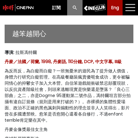
訂閱
Eng
Eng
中文
最新消息
越笨越開心
節目
導演
:
拉斯馮特爾
放映時間表
丹麥／法國／荷蘭, 1998, 丹麥語, 110分鐘, DCP, 中文字幕, III級
購票須知
為反而反，為白癡而白癡？一班無憂米的遊民為了提升做人價值，
身體力行研究白癡哲理。在高級餐廳裝瘋賣傻呃食成功，更令被騙
優惠計劃
同情心的抑鬱女子加入大本營。自信笨遊戲能衝破禁忌顛覆現狀，
以反抗資產階級社會，到頭來逃離現實是快樂還是墮落？「良心三
部曲」之二，亦是Dogme 95運動第二號作品，馮特爾坦言部分拍
前期節目
攝有違自訂規條（規則是用來打破的？）。赤裸裸的集體性愛場
面、政治不正確的黑色諷刺與煽動性的理念並非人人笑得出，影片
曾在多國遭禁映。愈笨是否愈開心還看各自修行，不過enfant
terrible肯定樂在其中。
丹麥金像獎最佳女主角